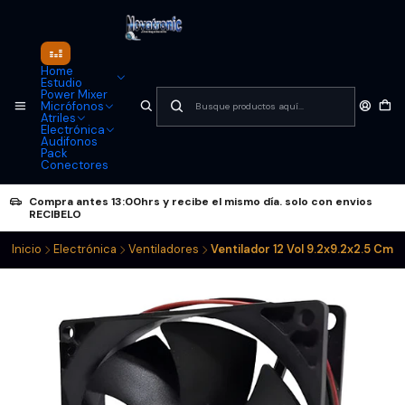
Home
Estudio
Power Mixer
Micrófonos
Atriles
Electrónica
Audifonos
Pack
Conectores
Compra antes 13:00hrs y recibe el mismo día. solo con envios
RECIBELO
Inicio
Electrónica
Ventiladores
Ventilador 12 Vol 9.2x9.2x2.5 Cm