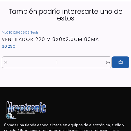
También podría interesarte uno de
estos
MLC1012965603
|
Tech
VENTILADOR 220 V 8X8X2.5CM 80MA
$6.290
Cantidad
Somos una tienda especializada en equipos de electrónica, audio y
sonido. Ofrecemos productos de alta gama para profesionales y