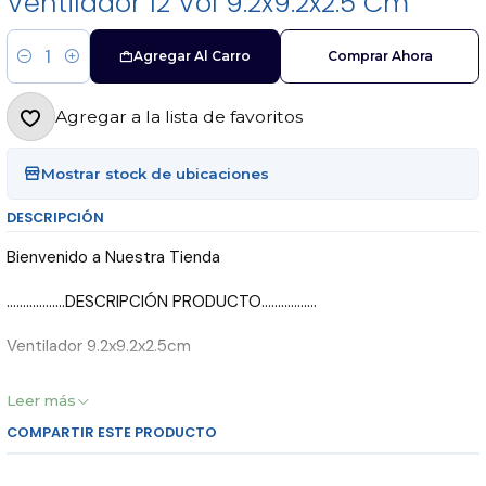
Ventilador 12 Vol 9.2x9.2x2.5 Cm
Agregar Al Carro
Comprar Ahora
Cantidad
Agregar a la lista de favoritos
Mostrar stock de ubicaciones
DESCRIPCIÓN
Bienvenido a Nuestra Tienda
..................DESCRIPCIÓN PRODUCTO.................
Ventilador 9.2x9.2x2.5cm
12 vol 180 mA
Leer más
COMPARTIR ESTE PRODUCTO
Marca Tech
-------------- Novatronic Audio & Sonido --------------