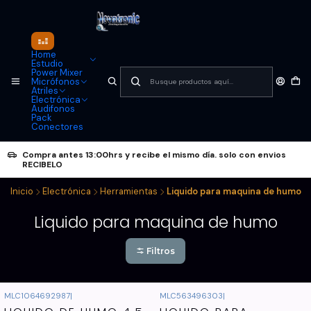
Home
Estudio
Power Mixer
Micrófonos
Atriles
Electrónica
Audifonos
Pack
Conectores
Compra antes 13:00hrs y recibe el mismo día. solo con envios
RECIBELO
Inicio
Electrónica
Herramientas
Liquido para maquina de humo
Liquido para maquina de humo
Filtros
MLC1064692987
|
MLC563496303
|