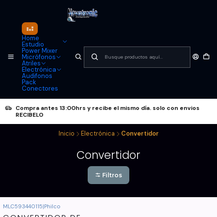
Home
Estudio
Power Mixer
Micrófonos
Atriles
Electrónica
Audifonos
Pack
Conectores
Compra antes 13:00hrs y recibe el mismo día. solo con envios
RECIBELO
Inicio
Electrónica
Convertidor
Convertidor
Filtros
MLC593440115
|
Philco