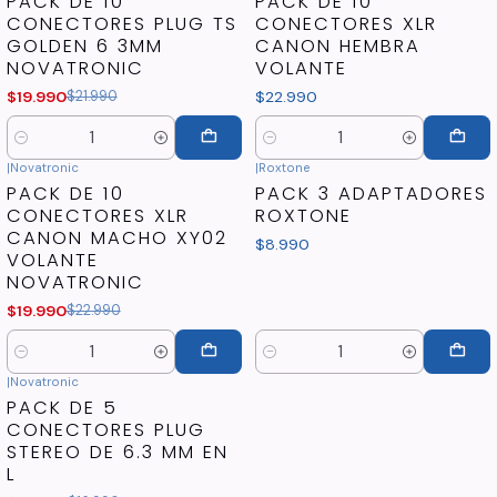
PACK DE 10
PACK DE 10
CONECTORES PLUG TS
CONECTORES XLR
GOLDEN 6 3MM
CANON HEMBRA
NOVATRONIC
VOLANTE
$19.990
$21.990
$22.990
Cantidad
Cantidad
|
Novatronic
|
Roxtone
-13%
OFF
PACK DE 10
PACK 3 ADAPTADORES
CONECTORES XLR
ROXTONE
CANON MACHO XY02
$8.990
VOLANTE
NOVATRONIC
$19.990
$22.990
Cantidad
Cantidad
|
Novatronic
-12%
OFF
PACK DE 5
CONECTORES PLUG
STEREO DE 6.3 MM EN
L