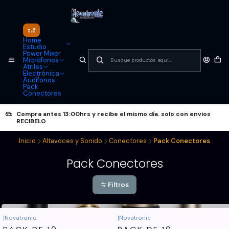
Home
Estudio
Power Mixer
Micrófonos
Atriles
Electrónica
Audifonos
Pack
Conectores
Compra antes 13:00hrs y recibe el mismo día. solo con envios
RECIBELO
Inicio
Altavoces y Sonido
Conectores
Pack Conectores
Pack Conectores
Filtros
|
Novatronic
|
Novatronic
-9%
OFF