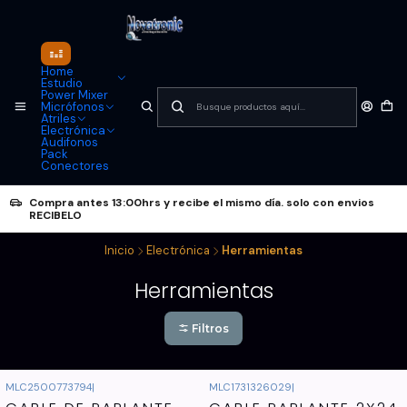
Home
Estudio
Power Mixer
Micrófonos
Atriles
Electrónica
Audifonos
Pack
Conectores
Compra antes 13:00hrs y recibe el mismo día. solo con envios
RECIBELO
Inicio
Electrónica
Herramientas
Herramientas
Filtros
MLC2500773794
|
MLC1731326029
|
No disponible