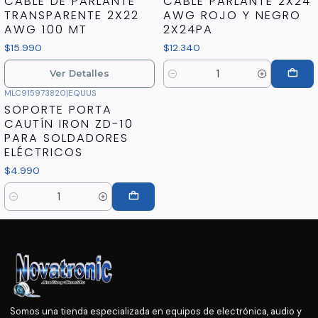
CABLE DE PARLANTE
CABLE PARLANTE 2X24
TRANSPARENTE 2X22
AWG ROJO Y NEGRO
AWG 100 MT
2X24PA
$15.990
$12.340
Ver Detalles
Cantidad
MLC915973820
|
EQUUS
SOPORTE PORTA
CAUTÍN IRON ZD-10
PARA SOLDADORES
ELÉCTRICOS
$4.990
Cantidad
Somos una tienda especializada en equipos de electrónica, audio y