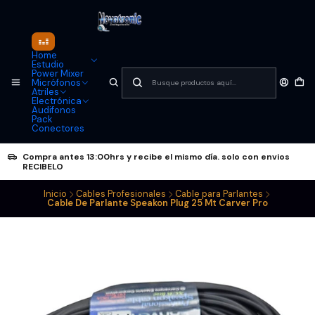
Home
Estudio
Power Mixer
Micrófonos
Atriles
Electrónica
Audifonos
Pack
Conectores
Compra antes 13:00hrs y recibe el mismo día. solo con envios
RECIBELO
Inicio
Cables Profesionales
Cable para Parlantes
Cable De Parlante Speakon Plug 25 Mt Carver Pro