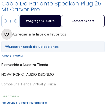
Cable De Parlante Speakon Plug 25
Mt Carver Pro
Agregar Al Carro
Comprar Ahora
Cantidad
Agregar a la lista de favoritos
Mostrar stock de ubicaciones
DESCRIPCIÓN
Bienvenido a Nuestra Tienda
NOVATRONIC_AUDIO &SONIDO
Somos una Tienda Virtual y Física
Sucursal: San Diego / Santiago Centro/Galeria Sur
Leer más
COMPARTIR ESTE PRODUCTO
..................DESCRIPCIÓN PRODUCTO.................