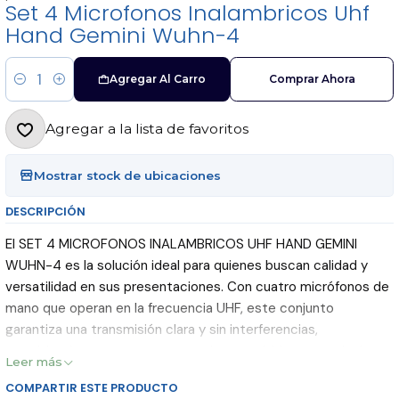
Set 4 Microfonos Inalambricos Uhf
Hand Gemini Wuhn-4
Agregar Al Carro
Comprar Ahora
Cantidad
Agregar a la lista de favoritos
Mostrar stock de ubicaciones
DESCRIPCIÓN
El SET 4 MICROFONOS INALAMBRICOS UHF HAND GEMINI
WUHN-4 es la solución ideal para quienes buscan calidad y
versatilidad en sus presentaciones. Con cuatro micrófonos de
mano que operan en la frecuencia UHF, este conjunto
garantiza una transmisión clara y sin interferencias,
permitiendo que tu voz se escuche con nitidez en cualquier
Leer más
evento.
COMPARTIR ESTE PRODUCTO
Diseñado para eventos, presentaciones y sesiones de karaoke,