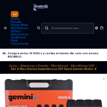
Home
Estudio
Power Mixer
Micrófonos
Atriles
Electrónica
Audifonos
Pack
Conectores
Compra antes 13:00hrs y recibe el mismo día. solo con envios
RECIBELO
Inicio
Altavoces y Sonido
Micrófonos
Micrófonos UHF
Set 4 Microfonos Inalambricos Uhf Hand Gemini Wuhn-4