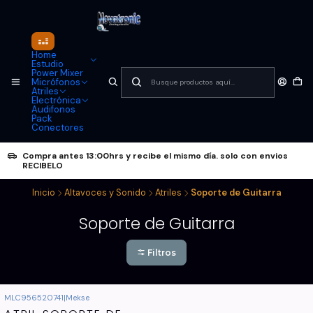
Home
Estudio
Power Mixer
Micrófonos
Atriles
Electrónica
Audifonos
Pack
Conectores
Compra antes 13:00hrs y recibe el mismo día. solo con envios
RECIBELO
Inicio
Altavoces y Sonido
Atriles
Soporte de Guitarra
Soporte de Guitarra
Filtros
MLC956520741
|
Mekse