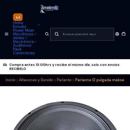
Home
Estudio
Power Mixer
Micrófonos
Atriles
Electrónica
Audifonos
Pack
Conectores
Compra antes 13:00hrs y recibe el mismo día. solo con envios
RECIBELO
Inicio
Altavoces y Sonido
Parlante
Parlante 12 pulgada mekse