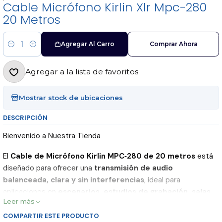
Cable Micrófono Kirlin Xlr Mpc-280
20 Metros
Agregar Al Carro
Comprar Ahora
Cantidad
Agregar a la lista de favoritos
Mostrar stock de ubicaciones
DESCRIPCIÓN
Bienvenido a Nuestra Tienda
El
Cable de Micrófono Kirlin MPC‑280 de 20 metros
está
diseñado para ofrecer una
transmisión de audio
balanceada, clara y sin interferencias
, ideal para
aplicaciones en
escenarios, estudios de grabación, salas
Leer más
de ensayo y sistemas de sonido en vivo
.
COMPARTIR ESTE PRODUCTO