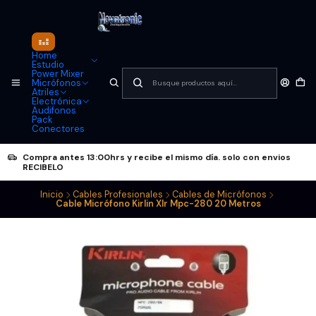
Home
Estudio
Power Mixer
Micrófonos
Atriles
Electrónica
Audifonos
Pack
Conectores
Compra antes 13:00hrs y recibe el mismo día. solo con envios
RECIBELO
Inicio
Cables Profesionales
Cables de Micrófonos
Cable Micrófono Kirlin Xlr Mpc-280 20 Metros