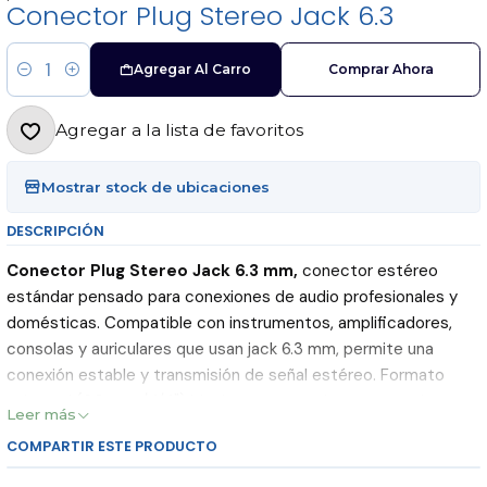
Conector Plug Stereo Jack 6.3
Agregar Al Carro
Comprar Ahora
Cantidad
Agregar a la lista de favoritos
Mostrar stock de ubicaciones
DESCRIPCIÓN
Conector Plug Stereo Jack 6.3 mm,
conector estéreo
estándar pensado para conexiones de audio profesionales y
domésticas. Compatible con instrumentos, amplificadores,
consolas y auriculares que usan jack 6.3 mm, permite una
conexión estable y transmisión de señal estéreo. Formato
universal (6.3 mm / 1/4") ideal para reparaciones, montajes en
Leer más
cables o paneles y reemplazos rápidos. Producto disponible
COMPARTIR ESTE PRODUCTO
con envío inmediato.