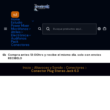
Home
Estudio
Power Mixer
Micrófonos
Atriles
Electrónica
Audifonos
Pack
Conectores
Compra antes 13:00hrs y recibe el mismo día. solo con envios
RECIBELO
Inicio
Altavoces y Sonido
Conectores
Conector Plug Stereo Jack 6.3