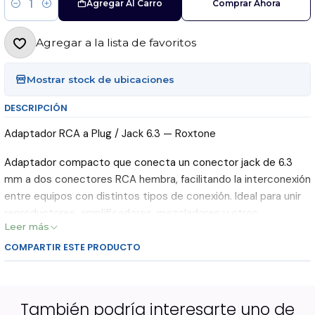
Agregar Al Carro
Comprar Ahora
Cantidad
Agregar a la lista de favoritos
Mostrar stock de ubicaciones
DESCRIPCIÓN
Adaptador RCA a Plug / Jack 6.3 — Roxtone
Adaptador compacto que conecta un conector jack de 6.3
mm a dos conectores RCA hembra, facilitando la interconexión
entre equipos con distintos tipos de conexión. Ideal para unir
reproductores, amplificadores, mezcladores y otros
Leer más
dispositivos de audio sin necesidad de cables adicionales.
COMPARTIR ESTE PRODUCTO
Puntos clave:
Conexión jack 6.3 mm a 2 RCA hembra (Roxtone).
Uso práctico para equipos de audio profesional y
También podría interesarte uno de