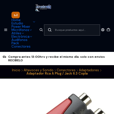
Home
Estudio
Power Mixer
Micrófonos
Atriles
Electrónica
Audifonos
Pack
Conectores
Compra antes 13:00hrs y recibe el mismo día. solo con envios
RECIBELO
Inicio
Altavoces y Sonido
Conectores
Adaptadores
Adaptador Rca A Plug / Jack 6.3 Copla