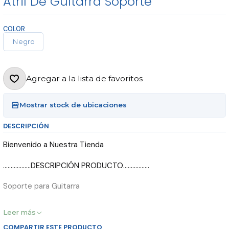
Atril De Guitarra Soporte
COLOR
Negro
Agregar a la lista de favoritos
Mostrar stock de ubicaciones
DESCRIPCIÓN
Bienvenido a Nuestra Tienda
..................DESCRIPCIÓN PRODUCTO.................
Soporte para Guitarra
Marca RMX
Leer más
COMPARTIR ESTE PRODUCTO
Para 1 solo instrumento