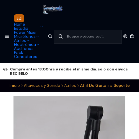
Home
Estudio
Power Mixer
Micrófonos
Atriles
Electrónica
Audifonos
Pack
Conectores
Compra antes 13:00hrs y recibe el mismo día. solo con envios
RECIBELO
Inicio
Altavoces y Sonido
Atriles
Atril De Guitarra Soporte