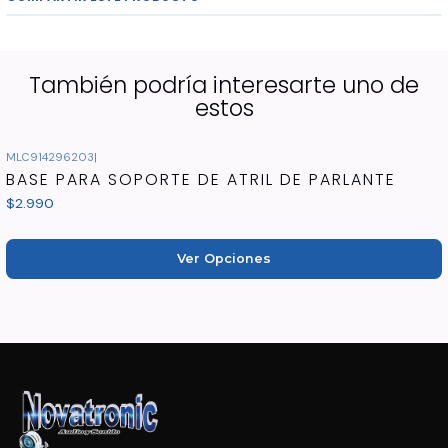
Color negro
También podría interesarte uno de
-------------- Novatronic Audio & Sonido --------------
estos
MLC914296203
|
BASE PARA SOPORTE DE ATRIL DE PARLANTE
$2.990
Ver Opciones