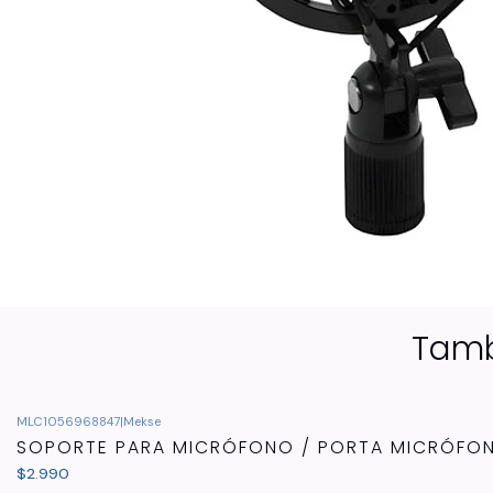
Tamb
MLC1056968847
|
Mekse
SOPORTE PARA MICRÓFONO / PORTA MICRÓFO
$2.990