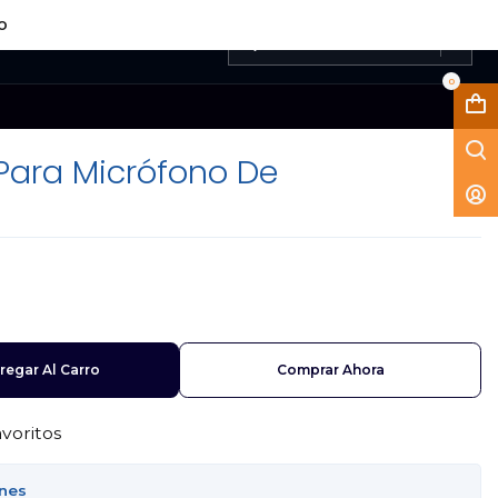
LO
0
r
Para Micrófono De
regar Al Carro
Comprar Ahora
avoritos
ones