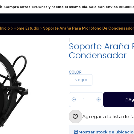
Compra antes 13:00hrs y recibe el mismo día. solo con envios RECIBE
nos
Atriles
Electrónica
Audifonos
Pack Conectores
Inicio
Home Estudio
Soporte Araña Para Micrófono De Condensado
|
Soporte Araña 
Condensador
COLOR
Negro
Ag
Cantidad
Agregar a la lista de f
Mostrar stock de ubicaci