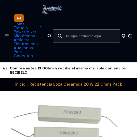
Home
Estudio
Power Mixer
Micrófonos
Atriles
Electrónica
Audifonos
Pack
Conectores
Compra antes 13:00hrs y recibe el mismo día. solo con envios
RECIBELO
Inicio
Recistencia Loza Ceramica 20 W 22 Ohms Pack