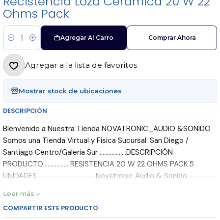
Recistencia Loza Ceramica 20 W 22
Ohms Pack
Agregar Al Carro
Comprar Ahora
Cantidad
Agregar a la lista de favoritos
Mostrar stock de ubicaciones
DESCRIPCIÓN
Bienvenido a Nuestra Tienda NOVATRONIC_AUDIO &SONIDO
Somos una Tienda Virtual y Física Sucursal: San Diego /
Santiago Centro/Galeria Sur ..................DESCRIPCIÓN
PRODUCTO................. RESISTENCIA 20 W 22 OHMS PACK 5
UNIDADES -------------- Novatronic Audio & Sonido -------
------- PRODUCTO DISPONIBLE Y CON ENVIO INMEDIATO!!
Leer más
ENVIAMOS A TODO CHILE (Mercado envíos) **Si necesita
COMPARTIR ESTE PRODUCTO
Factura, después de hacer la compra contactanos por