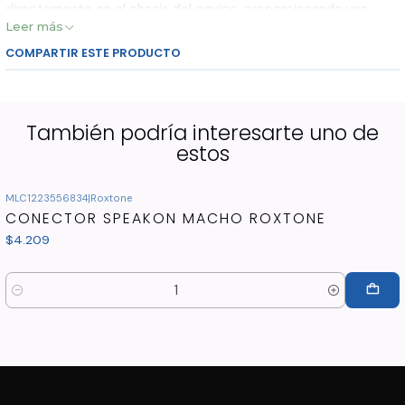
directamente en el chasis del equipo, proporcionando una
Leer más
conexión firme, confiable y resistente
que evita
desconexiones accidentales durante el uso.
COMPARTIR ESTE PRODUCTO
***VALOR POR UNIDAD***
-------------- Novatronic Audio & Sonido --------------
También podría interesarte uno de
estos
MLC1223556834
|
Roxtone
CONECTOR SPEAKON MACHO ROXTONE
$4.209
Cantidad