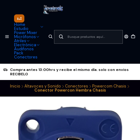
Home
Estudio
Power Mixer
Micrófonos
Atriles
Electrónica
Audifonos
Pack
Conectores
Compra antes 13:00hrs y recibe el mismo día. solo con envios
RECIBELO
Inicio
Altavoces y Sonido
Conectores
Powercom Chasis
Conector Powercon Hembra Chasis