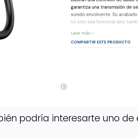
garantiza una transmisión de se
sonido envolvente. Su acabado
no solo sea funcional sino ta
TOSLINK macho en ambos extrem
Leer más
dispositivos de audio y video. C
COMPARTIR ESTE PRODUCTO
espacios de diferentes dimensi
este cable es ideal para quien
de cine en casa, consolas de vi
ién podría interesarte uno de 