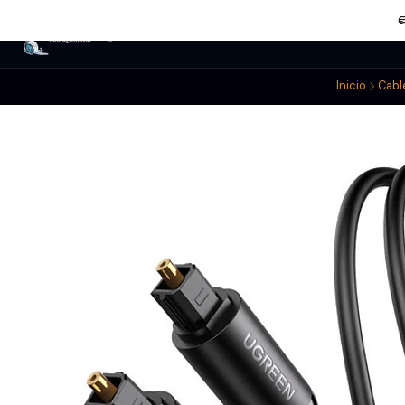
Audio
Home Estudio
Power Mixer
Micrófo
Inicio
Cabl