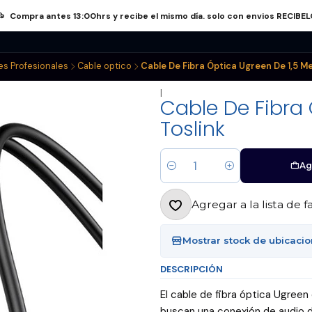
Compra antes 13:00hrs y recibe el mismo día. solo con envios RECIBE
nos
Atriles
Electrónica
Audifonos
Pack Conectores
es Profesionales
Cable optico
Cable De Fibra Óptica Ugreen De 1,5 Me
|
Cable De Fibra 
Toslink
Ag
Cantidad
Agregar a la lista de f
Mostrar stock de ubicaci
DESCRIPCIÓN
El cable de fibra óptica Ugreen
buscan una conexión de audio de