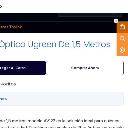
LO
0
tros Toslink
Óptica Ugreen De 1,5 Metros
regar Al Carro
Comprar Ahora
avoritos
ones
 de 1,5 metros modelo AV122 es la solución ideal para quienes
 alta calidad. Diseñado con núcleo de fibra óptica, este cable