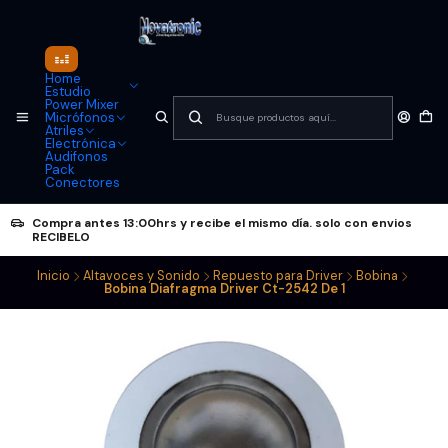
Home
Estudio
Power Mixer
Micrófonos
Atriles
Electrónica
Audifonos
Pack
Conectores
Compra antes 13:00hrs y recibe el mismo día. solo con envios
RECIBELO
Inicio
Altavoces y Sonido
Repuesto para Driver
Bobina
Bobina Diafragma Driver Ct-2542 De 1