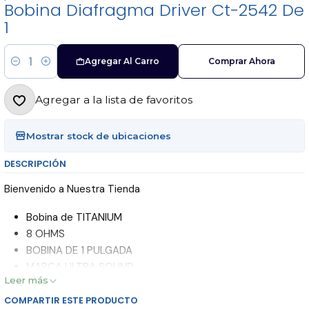
Bobina Diafragma Driver Ct-2542 De
1
Agregar Al Carro
Comprar Ahora
Cantidad
Agregar a la lista de favoritos
Mostrar stock de ubicaciones
DESCRIPCIÓN
Bienvenido a Nuestra Tienda
Bobina de TITANIUM
8 OHMS
BOBINA DE 1 PULGADA
MARCA ULTRA SOUND
Leer más
-------------- Novatronic Audio & Sonido --------------
COMPARTIR ESTE PRODUCTO