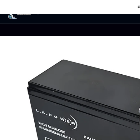
Audio
Home Estudio
Power Mixer
Micrófo