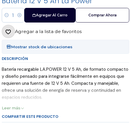
Batería 12 V 5 Ah La Power
Agregar Al Carro
Comprar Ahora
Cantidad
Agregar a la lista de favoritos
Mostrar stock de ubicaciones
DESCRIPCIÓN
Batería recargable LA.POWER 12 V 5 Ah, de formato compacto
y diseño pensado para integrarse fácilmente en equipos que
requieren una fuente de 12 V 5 Ah. Compacta y manejable,
ofrece una solución de energía de reserva y continuidad en
espacios reducidos.
Leer más
Características principales:
COMPARTIR ESTE PRODUCTO
Voltaje: 12 V.
Capacidad: 5 Ah.