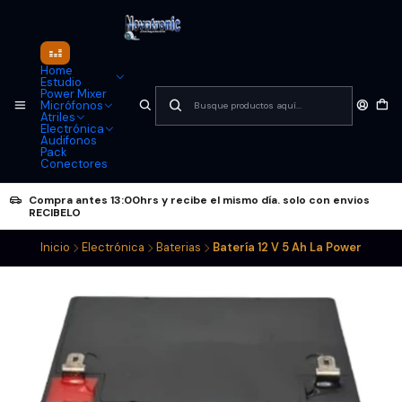
Home
Estudio
Power Mixer
Micrófonos
Atriles
Electrónica
Audifonos
Pack
Conectores
Compra antes 13:00hrs y recibe el mismo día. solo con envios
RECIBELO
Inicio
Electrónica
Baterias
Batería 12 V 5 Ah La Power